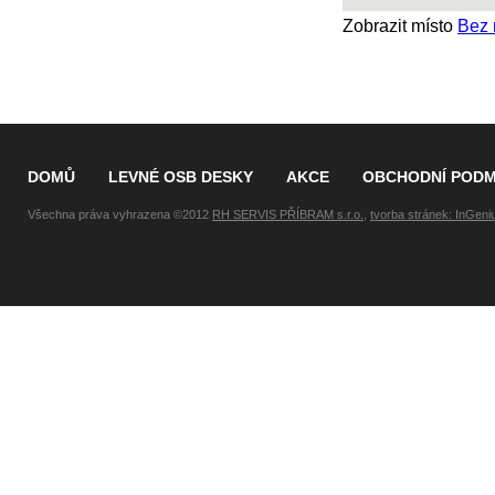
Zobrazit místo
Bez 
DOMŮ
LEVNÉ OSB DESKY
AKCE
OBCHODNÍ PODM
Všechna práva vyhrazena ©2012
RH SERVIS PŘÍBRAM s.r.o.
,
tvorba stránek: InGeni