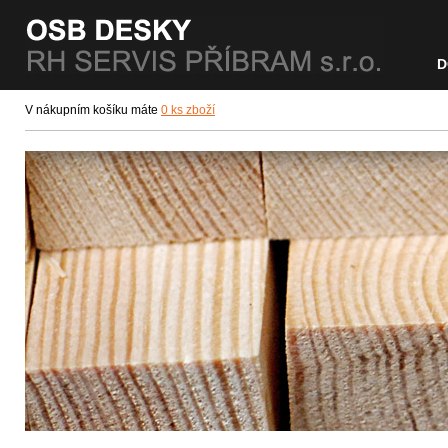
D
V nákupním košíku máte
0 ks zboží