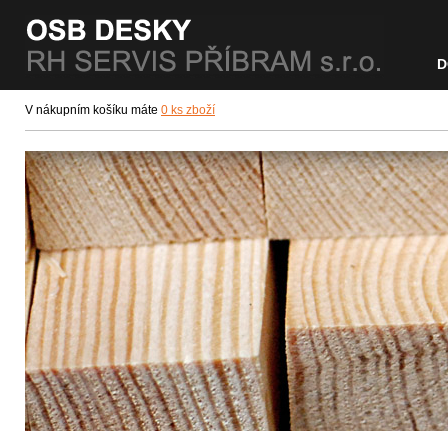
D
V nákupním košíku máte
0 ks zboží