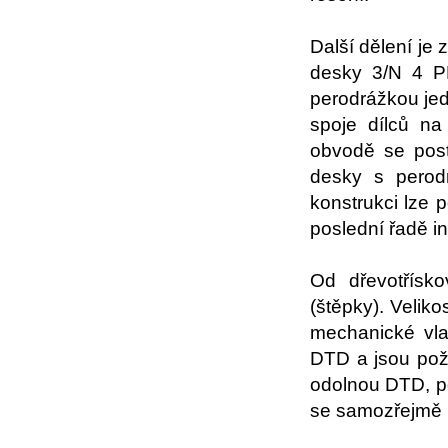
Další dělení je
desky 3/N 4 P
perodrážkou je
spoje dílců n
obvodě se post
desky s perod
konstrukci lze 
poslední řadě i
Od dřevotřísko
(štěpky). Veliko
mechanické vla
DTD a jsou poží
odolnou DTD, po
se samozřejmě l