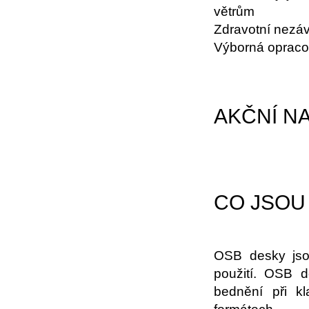
větrům
Zdravotní nezáv
Výborná opracov
AKČNÍ N
CO JSOU
OSB desky jso
použití. OSB d
bednění při k