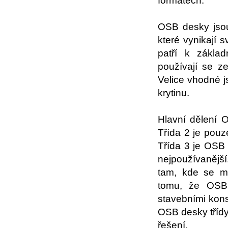
formátech.
OSB desky jsou
které vynikají
patří k základ
používají se z
Velice vhodné j
krytinu.
Hlavní dělení O
Třída 2 je pouz
Třída 3 je OSB
nejpoužívanější
tam, kde se m
tomu, že OSB 
stavebními kons
OSB desky třídy
řešení.