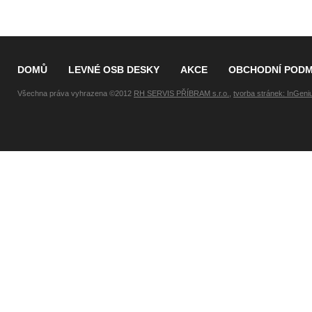
DOMŮ
LEVNÉ OSB DESKY
AKCE
OBCHODNÍ PODM
Všechna práva vyhrazena ©2012
RH SERVIS PŘÍBRAM s.r.o.
,
tvorba stránek: InGeni