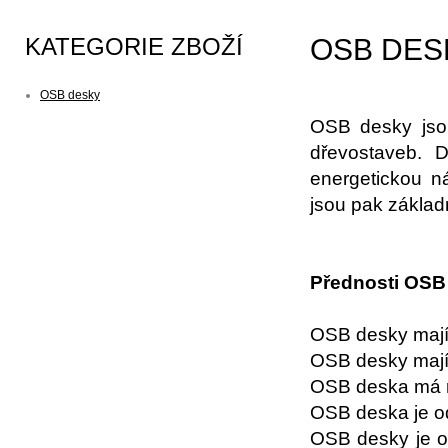
KATEGORIE ZBOŽÍ
OSB DES
OSB desky
OSB desky jsou
dřevostaveb. D
energetickou n
jsou pak základ
Přednosti OSB
OSB desky mají 
OSB desky mají
OSB deska má ní
OSB deska je od
OSB desky je o